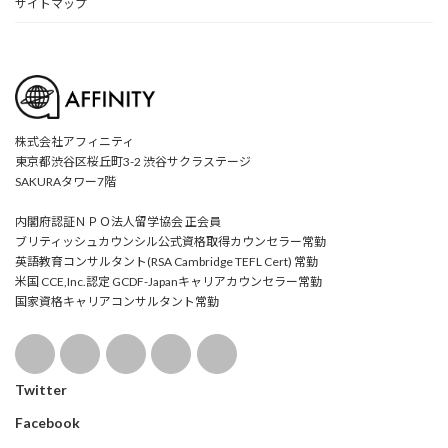
サイトマップ
株式会社アフィニティ
東京都渋谷区桜丘町3-2 渋谷サクラステージ
SAKURAタワー7階
内閣府認証ＮＰＯ法人留学協会 正会員
ブリティッシュカウンシル公式資格取得カウンセラー常勤
英語教育コンサルタント(RSA Cambridge TEFL Cert) 常勤
米国 CCE,Inc.認定 GCDF-Japanキャリアカウンセラー常勤
国家資格キャリアコンサルタント常勤
Twitter
Facebook